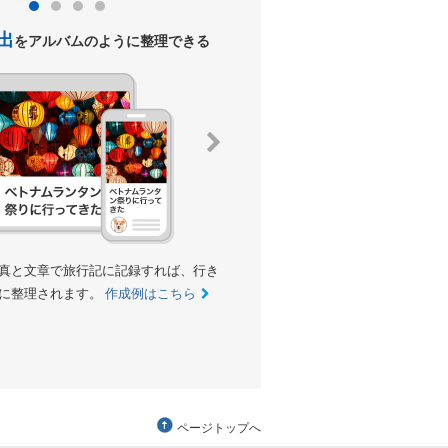
出
クチコミ
をアルバムのように整理できる
を投稿して、トラ
真と文章で旅行記に記録すれば、行き
クチコミを投稿して、他のトラベラー
に整理されます。
作成例はこちら
す。あなたのクチコミ・評価が、みん
参考になります。
ランキングの例は
ページトップへ