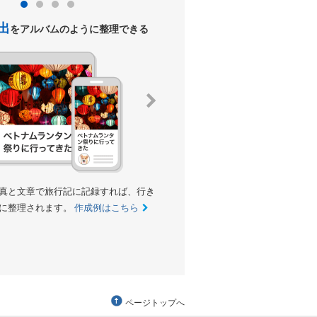
出
クチコミ
をアルバムのように整理できる
を投稿して、トラ
真と文章で旅行記に記録すれば、行き
クチコミを投稿して、他のトラベラー
に整理されます。
作成例はこちら
す。あなたのクチコミ・評価が、みん
参考になります。
ランキングの例は
ページトップへ