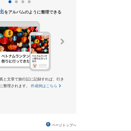
出
クチコミ
をアルバムのように整理できる
を投稿して、トラ
真と文章で旅行記に記録すれば、行き
クチコミを投稿して、他のトラベラー
に整理されます。
作成例はこちら
す。あなたのクチコミ・評価が、みん
参考になります。
ランキングの例は
ページトップへ